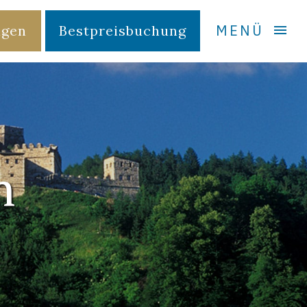
MENÜ
agen
Bestpreisbuchung
n