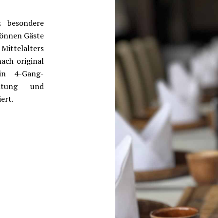
z besondere
können Gäste
ittelalters
ach original
in 4-Gang-
altung und
ert.