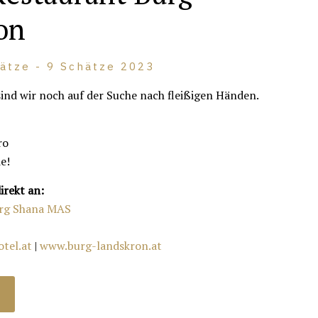
on
lätze - 9 Schätze 2023
sind wir noch auf der Suche nach fleißigen Händen.
ro
e!
irekt an:
org Shana MAS
tel.at
|
www.burg-landskron.at