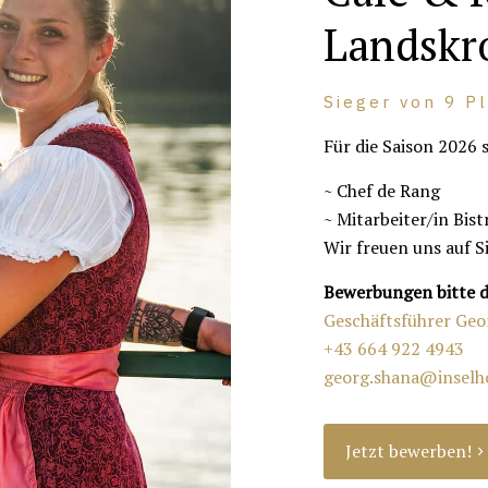
Landskr
Sieger von 9 P
Für die Saison 2026 
~ Chef de Rang
~ Mitarbeiter/in Bist
Wir freuen uns auf Si
Bewerbungen bitte d
Geschäftsführer Ge
+43 664 922 4943
georg.shana@inselho
Jetzt bewerben!