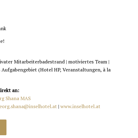
.
ank
e!
rivater Mitarbeiterbadestrand | motiviertes Team |
 Aufgabengebiet (Hotel HP, Veranstaltungen, à la
irekt an:
org Shana MAS
eorg.shana@inselhotel.at
|
www.inselhotel.at