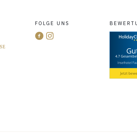
FOLGE UNS
BEWERT
SE
Gu
4.7 Gesamtbe
Inselhotel Fa
Jetzt bew