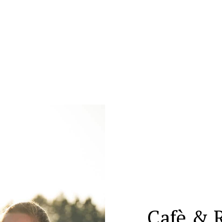
Cafè & 