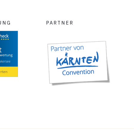
UNG
PARTNER
t
wertung
akersee
erten