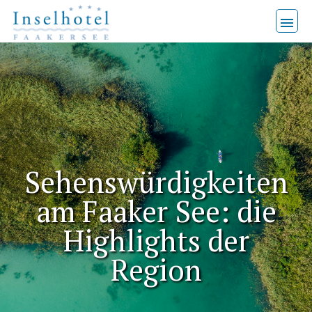
No
menu
locations
found.
Sehenswürdigkeiten
am Faaker See: die
Highlights der
Region