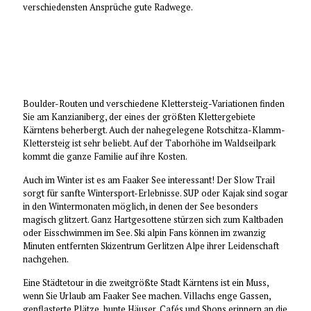
verschiedensten Ansprüche gute Radwege.
Boulder-Routen und verschiedene Klettersteig-Variationen finden
Sie am Kanzianiberg, der eines der größten Klettergebiete
Kärntens beherbergt. Auch der nahegelegene Rotschitza-Klamm-
Klettersteig ist sehr beliebt. Auf der Taborhöhe im Waldseilpark
kommt die ganze Familie auf ihre Kosten.
Auch im Winter ist es am Faaker See interessant! Der Slow Trail
sorgt für sanfte Wintersport-Erlebnisse. SUP oder Kajak sind sogar
in den Wintermonaten möglich, in denen der See besonders
magisch glitzert. Ganz Hartgesottene stürzen sich zum Kaltbaden
oder Eisschwimmen im See. Ski alpin Fans können im zwanzig
Minuten entfernten Skizentrum Gerlitzen Alpe ihrer Leidenschaft
nachgehen.
Eine Städtetour in die zweitgrößte Stadt Kärntens ist ein Muss,
wenn Sie Urlaub am Faaker See machen. Villachs enge Gassen,
gepflasterte Plätze, bunte Häuser, Cafés und Shops erinnern an die