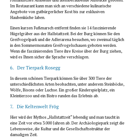
romantisches Ambiente und atemberaubende Ausblicke geboten.
Im Restaurant kann man sich an verschiedene kulinarische
Angebote von gutbürgerlicher Kost bis zur exklusiven
Haubenküche laben.
Einen kurzen Fußmarsch entfernt finden sie 14 faszinierende
Hügelgräber aus der Hallstattzeit. Bei der Burg können Sie den
Greifvogelpark und die Adlerarena besuchen, wo zweimal täglich
in den Sommermonaten Greifvogelschauen geboten werden.
Wenn die faszinierenden Tiere ihre Kreise über der Burg ziehen,
wird es Ihnen sicher die Sprache verschlagen.
6. Der Tierpark Rosegg
In diesem schönen Tierpark können Sie über 300 Tiere der
unterschiedlichsten Arten beobachten, unter anderem Steinböcke,
Wölfe, Bisons oder Luchse. Ein großer Kinderspielplatz, ein
Kleintierzoo und ein Bistro runden das Erlebnis ab.
7. Die Keltenwelt Frög
Hier wird der Mythos „Hallstattzeit“ lebendig und man taucht in
eine Zeit vor etwa 3.000 Jahren ab. Der Archäologiepark zeigt die
Lebensweise, die Kultur und die Gesellschaftsstruktur der
damaligen Zeit.