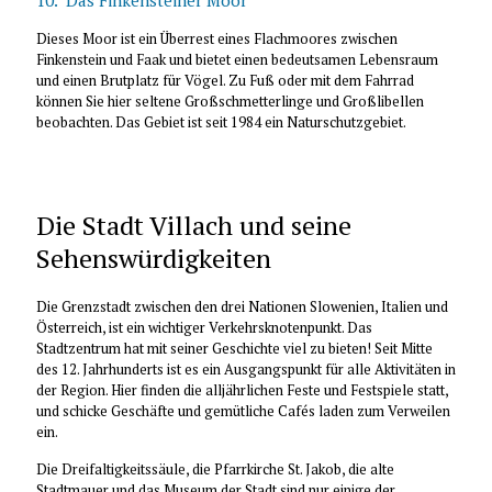
10. Das Finkensteiner Moor
Dieses Moor ist ein Überrest eines Flachmoores zwischen
Finkenstein und Faak und bietet einen bedeutsamen Lebensraum
und einen Brutplatz für Vögel. Zu Fuß oder mit dem Fahrrad
können Sie hier seltene Großschmetterlinge und Großlibellen
beobachten. Das Gebiet ist seit 1984 ein Naturschutzgebiet.
Die Stadt Villach und seine
Sehenswürdigkeiten
Die Grenzstadt zwischen den drei Nationen Slowenien, Italien und
Österreich, ist ein wichtiger Verkehrsknotenpunkt. Das
Stadtzentrum hat mit seiner Geschichte viel zu bieten! Seit Mitte
des 12. Jahrhunderts ist es ein Ausgangspunkt für alle Aktivitäten in
der Region. Hier finden die alljährlichen Feste und Festspiele statt,
und schicke Geschäfte und gemütliche Cafés laden zum Verweilen
ein.
Die Dreifaltigkeitssäule, die Pfarrkirche St. Jakob, die alte
Stadtmauer und das Museum der Stadt sind nur einige der